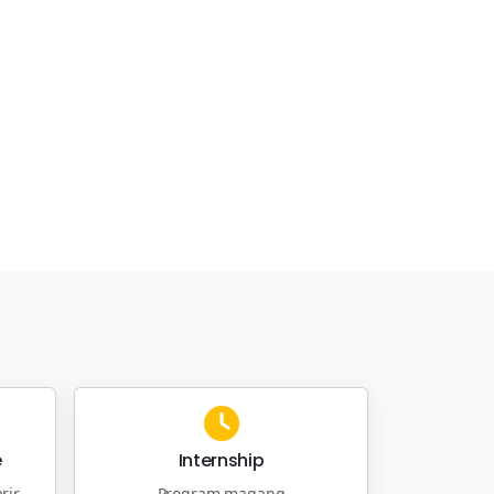
e
Internship
rir
Program magang