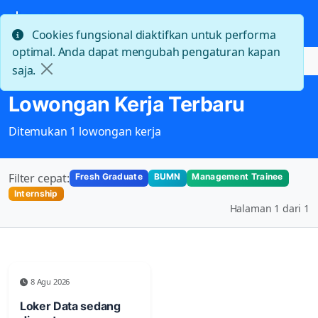
Cookies fungsional diaktifkan untuk performa
optimal. Anda dapat mengubah pengaturan kapan
Beranda
Lowongan Kerja Terbaru
saja.
Lowongan Kerja Terbaru
Ditemukan 1 lowongan kerja
Filter cepat:
Fresh Graduate
BUMN
Management Trainee
Internship
Halaman 1 dari 1
8 Agu 2026
Loker Data sedang