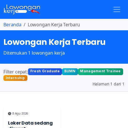
Beranda
Lowongan Kerja Terbaru
Lowongan Kerja Terbaru
Ditemukan 1 lowongan kerja
Filter cepat:
Fresh Graduate
BUMN
Management Trainee
Internship
Halaman 1 dari 1
8 Agu 2026
Loker Data sedang