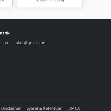
ntak
sumselloker@gmail.com
Disclaimer
Syarat & Ketentuan
DMCA