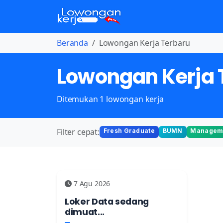
Beranda
Lowongan Kerja Terbaru
Lowongan Kerja 
Ditemukan 1 lowongan kerja
Filter cepat:
Fresh Graduate
BUMN
Manageme
7 Agu 2026
Loker Data sedang
dimuat...