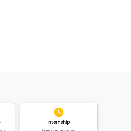
e
Internship
rir
Program magang