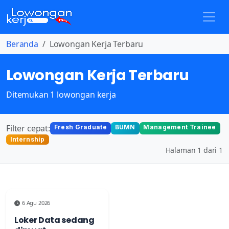
Beranda
Lowongan Kerja Terbaru
Lowongan Kerja Terbaru
Ditemukan 1 lowongan kerja
Filter cepat:
Fresh Graduate
BUMN
Management Trainee
Internship
Halaman 1 dari 1
6 Agu 2026
Loker Data sedang