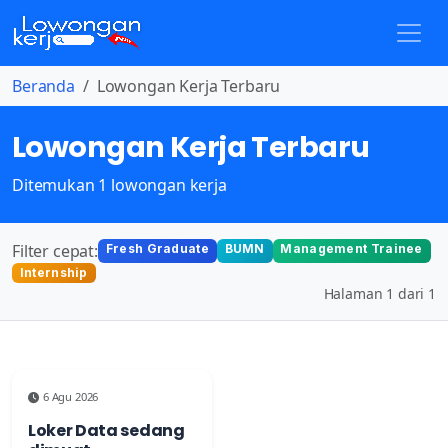
Beranda
Lowongan Kerja Terbaru
Lowongan Kerja Terbaru
Ditemukan 1 lowongan kerja
Filter cepat:
Fresh Graduate
BUMN
Management Trainee
Internship
Halaman 1 dari 1
6 Agu 2026
Loker Data sedang