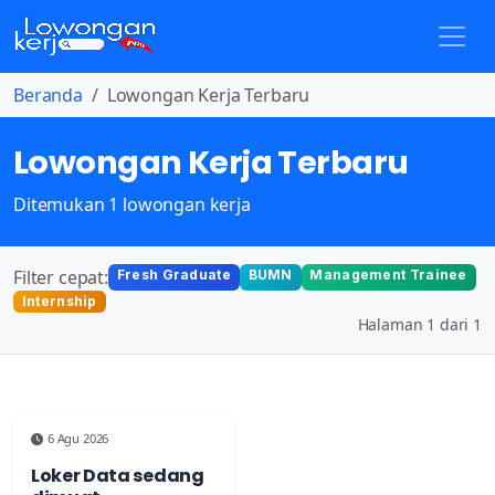
Beranda
Lowongan Kerja Terbaru
Lowongan Kerja Terbaru
Ditemukan 1 lowongan kerja
Filter cepat:
Fresh Graduate
BUMN
Management Trainee
Internship
Halaman 1 dari 1
6 Agu 2026
Loker Data sedang