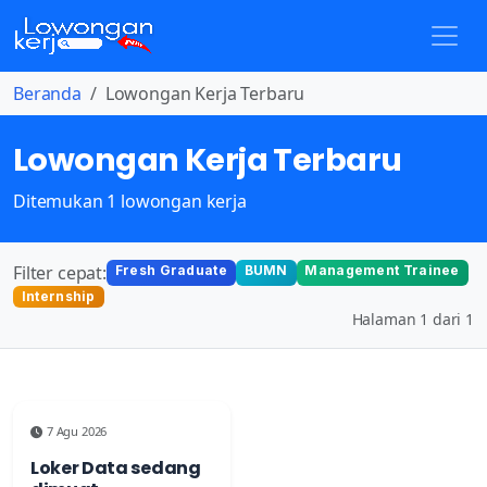
Beranda
Lowongan Kerja Terbaru
Lowongan Kerja Terbaru
Ditemukan 1 lowongan kerja
Filter cepat:
Fresh Graduate
BUMN
Management Trainee
Internship
Halaman 1 dari 1
7 Agu 2026
Loker Data sedang