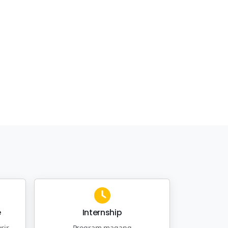
e
Internship
rir
Program magang