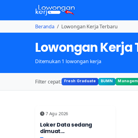
Beranda
Lowongan Kerja Terbaru
Lowongan Kerja 
Ditemukan 1 lowongan kerja
Filter cepat:
Fresh Graduate
BUMN
Manageme
7 Agu 2026
Loker Data sedang
dimuat...