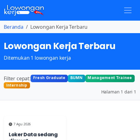
Beranda
Lowongan Kerja Terbaru
Lowongan Kerja Terbaru
Ditemukan 1 lowongan kerja
Filter cepat:
Fresh Graduate
BUMN
Management Trainee
Internship
Halaman 1 dari 1
7 Agu 2026
Loker Data sedang