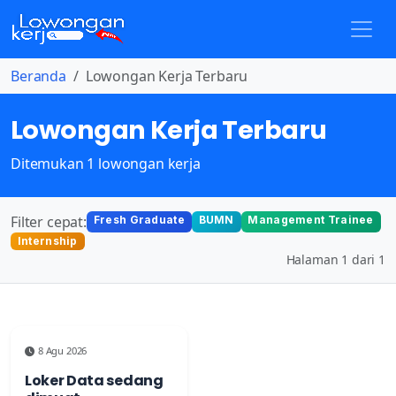
Beranda
Lowongan Kerja Terbaru
Lowongan Kerja Terbaru
Ditemukan 1 lowongan kerja
Filter cepat:
Fresh Graduate
BUMN
Management Trainee
Internship
Halaman 1 dari 1
8 Agu 2026
Loker Data sedang