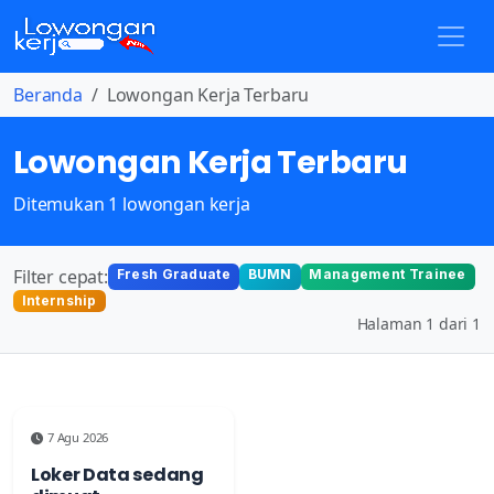
Beranda
Lowongan Kerja Terbaru
Lowongan Kerja Terbaru
Ditemukan 1 lowongan kerja
Filter cepat:
Fresh Graduate
BUMN
Management Trainee
Internship
Halaman 1 dari 1
7 Agu 2026
Loker Data sedang