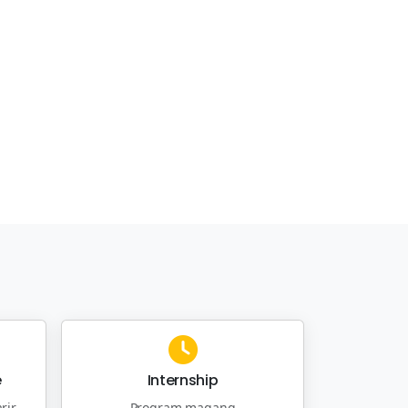
e
Internship
rir
Program magang