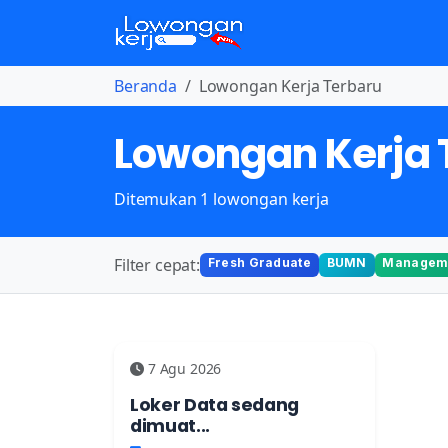
Beranda
Lowongan Kerja Terbaru
Lowongan Kerja 
Ditemukan 1 lowongan kerja
Filter cepat:
Fresh Graduate
BUMN
Manageme
7 Agu 2026
Loker Data sedang
dimuat...