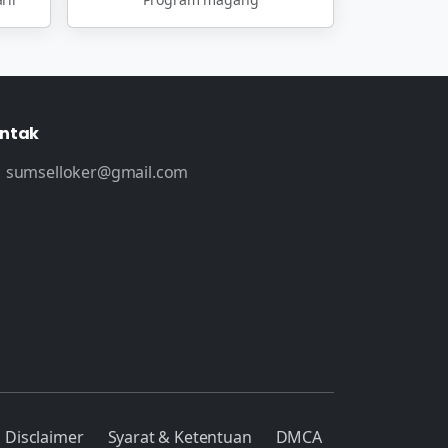
ntak
sumselloker@gmail.com
Disclaimer
Syarat & Ketentuan
DMCA