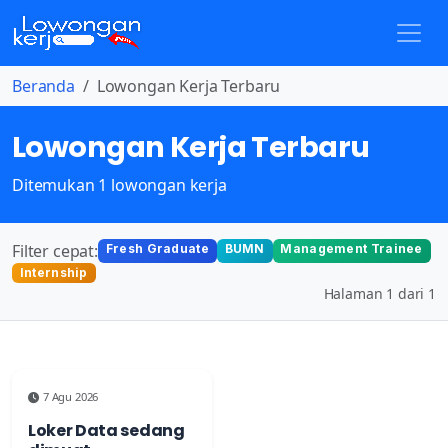
Beranda
Lowongan Kerja Terbaru
Lowongan Kerja Terbaru
Ditemukan 1 lowongan kerja
Filter cepat:
Fresh Graduate
BUMN
Management Trainee
Internship
Halaman 1 dari 1
7 Agu 2026
Loker Data sedang