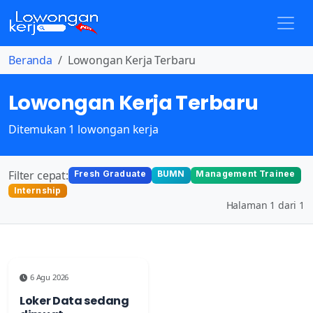
Beranda
Lowongan Kerja Terbaru
Lowongan Kerja Terbaru
Ditemukan 1 lowongan kerja
Filter cepat:
Fresh Graduate
BUMN
Management Trainee
Internship
Halaman 1 dari 1
6 Agu 2026
Loker Data sedang