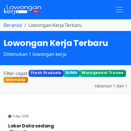
Beranda
Lowongan Kerja Terbaru
Lowongan Kerja Terbaru
Ditemukan 1 lowongan kerja
Filter cepat:
Fresh Graduate
BUMN
Management Trainee
Internship
Halaman 1 dari 1
9 Agu 2026
Loker Data sedang