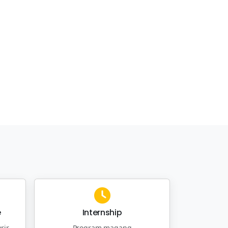
e
Internship
rir
Program magang