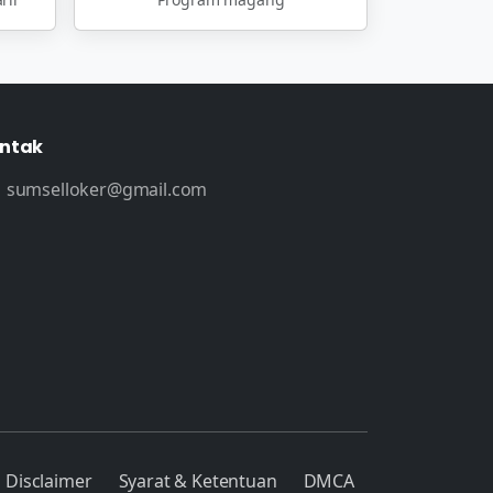
ntak
sumselloker@gmail.com
Disclaimer
Syarat & Ketentuan
DMCA