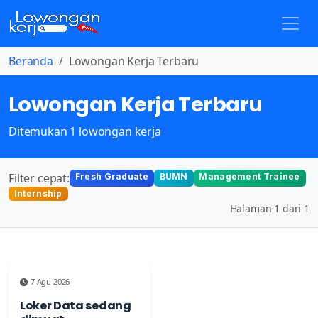
Beranda
Lowongan Kerja Terbaru
Lowongan Kerja Terbaru
Ditemukan 1 lowongan kerja
Filter cepat:
Fresh Graduate
BUMN
Management Trainee
Internship
Halaman 1 dari 1
7 Agu 2026
Loker Data sedang