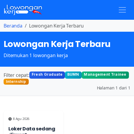
Beranda
Lowongan Kerja Terbaru
Lowongan Kerja Terbaru
Ditemukan 1 lowongan kerja
Filter cepat:
Fresh Graduate
BUMN
Management Trainee
Internship
Halaman 1 dari 1
8 Agu 2026
Loker Data sedang