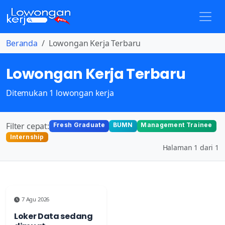
Beranda
Lowongan Kerja Terbaru
Lowongan Kerja Terbaru
Ditemukan 1 lowongan kerja
Filter cepat:
Fresh Graduate
BUMN
Management Trainee
Internship
Halaman 1 dari 1
7 Agu 2026
Loker Data sedang