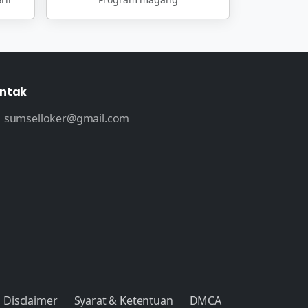
ntak
sumselloker@gmail.com
Disclaimer
Syarat & Ketentuan
DMCA