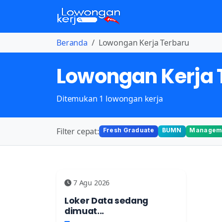
Beranda
Lowongan Kerja Terbaru
Lowongan Kerja 
Ditemukan 1 lowongan kerja
Filter cepat:
Fresh Graduate
BUMN
Manageme
7 Agu 2026
Loker Data sedang
dimuat...