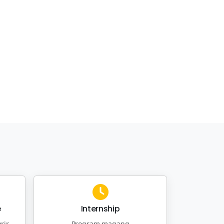
e
Internship
rir
Program magang