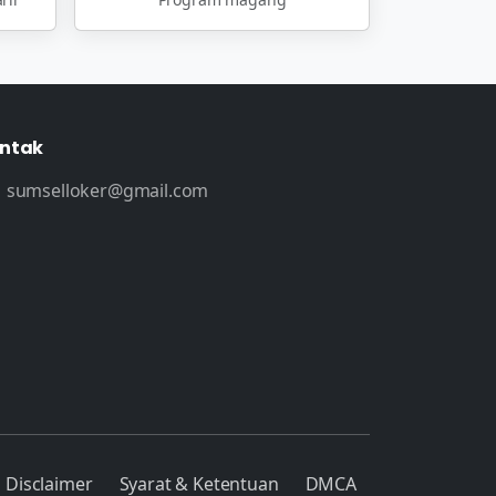
ntak
sumselloker@gmail.com
Disclaimer
Syarat & Ketentuan
DMCA