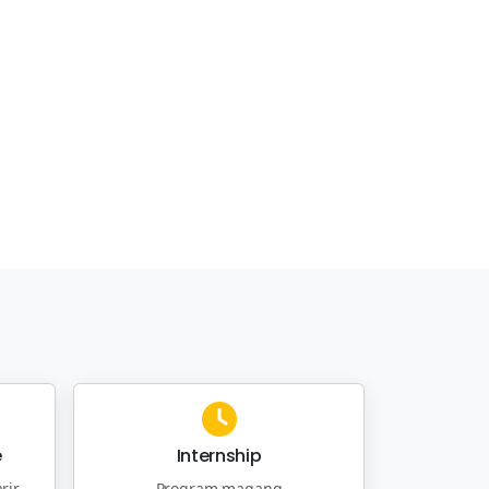
e
Internship
rir
Program magang