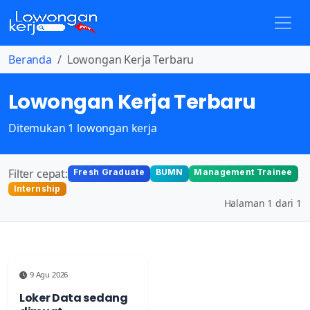
Beranda
Lowongan Kerja Terbaru
Lowongan Kerja Terbaru
Ditemukan 1 lowongan kerja
Filter cepat:
Fresh Graduate
BUMN
Management Trainee
Internship
Halaman 1 dari 1
9 Agu 2026
Loker Data sedang