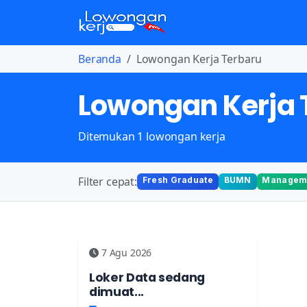
Beranda
Lowongan Kerja Terbaru
Lowongan Kerja 
Ditemukan 1 lowongan kerja
Filter cepat:
Fresh Graduate
BUMN
Manageme
7 Agu 2026
Loker Data sedang
dimuat...