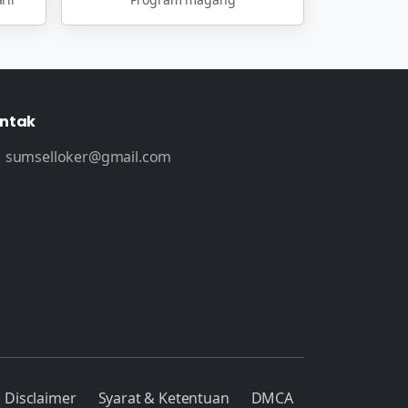
ntak
sumselloker@gmail.com
Disclaimer
Syarat & Ketentuan
DMCA