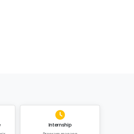
e
Internship
rir
Program magang