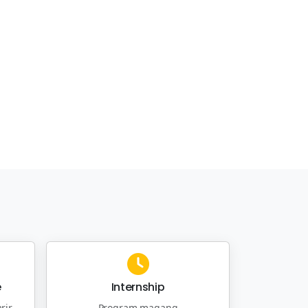
e
Internship
rir
Program magang