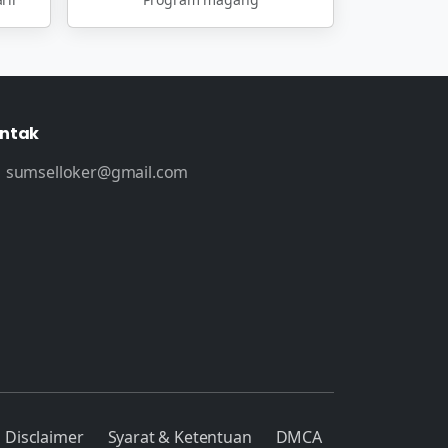
ntak
sumselloker@gmail.com
Disclaimer
Syarat & Ketentuan
DMCA