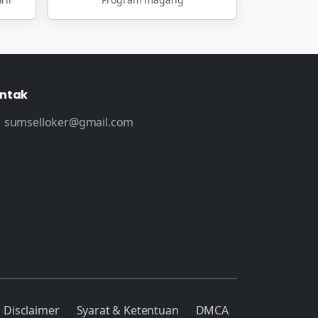
ntak
sumselloker@gmail.com
Disclaimer
Syarat & Ketentuan
DMCA