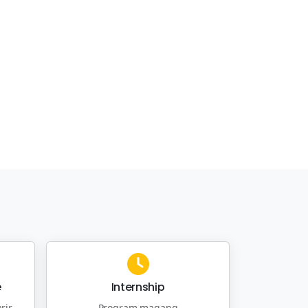
e
Internship
rir
Program magang