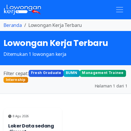
Beranda
Lowongan Kerja Terbaru
Lowongan Kerja Terbaru
Ditemukan 1 lowongan kerja
Filter cepat:
Fresh Graduate
BUMN
Management Trainee
Internship
Halaman 1 dari 1
8 Agu 2026
Loker Data sedang