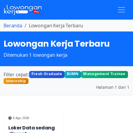
Beranda
Lowongan Kerja Terbaru
Lowongan Kerja Terbaru
Ditemukan 1 lowongan kerja
Filter cepat:
Fresh Graduate
BUMN
Management Trainee
Internship
Halaman 1 dari 1
6 Agu 2026
Loker Data sedang