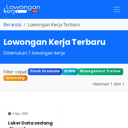
Beranda
Lowongan Kerja Terbaru
Lowongan Kerja Terbaru
Ditemukan 1 lowongan kerja
Filter cepat:
Fresh Graduate
BUMN
Management Trainee
Internship
Halaman 1 dari 1
6 Agu 2026
Loker Data sedang