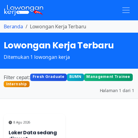
Beranda
Lowongan Kerja Terbaru
Lowongan Kerja Terbaru
Ditemukan 1 lowongan kerja
Filter cepat:
Fresh Graduate
BUMN
Management Trainee
Internship
Halaman 1 dari 1
8 Agu 2026
Loker Data sedang