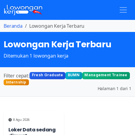
Beranda
Lowongan Kerja Terbaru
Lowongan Kerja Terbaru
Ditemukan 1 lowongan kerja
Filter cepat:
Fresh Graduate
BUMN
Management Trainee
Internship
Halaman 1 dari 1
8 Agu 2026
Loker Data sedang