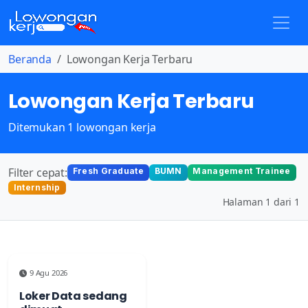
Beranda
Lowongan Kerja Terbaru
Lowongan Kerja Terbaru
Ditemukan 1 lowongan kerja
Filter cepat:
Fresh Graduate
BUMN
Management Trainee
Internship
Halaman 1 dari 1
9 Agu 2026
Loker Data sedang