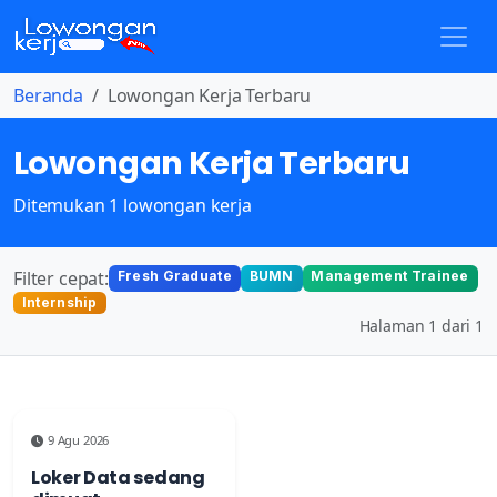
Beranda
Lowongan Kerja Terbaru
Lowongan Kerja Terbaru
Ditemukan 1 lowongan kerja
Filter cepat:
Fresh Graduate
BUMN
Management Trainee
Internship
Halaman 1 dari 1
9 Agu 2026
Loker Data sedang