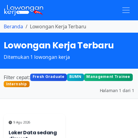
Beranda
Lowongan Kerja Terbaru
Lowongan Kerja Terbaru
Ditemukan 1 lowongan kerja
Filter cepat:
Fresh Graduate
BUMN
Management Trainee
Internship
Halaman 1 dari 1
9 Agu 2026
Loker Data sedang