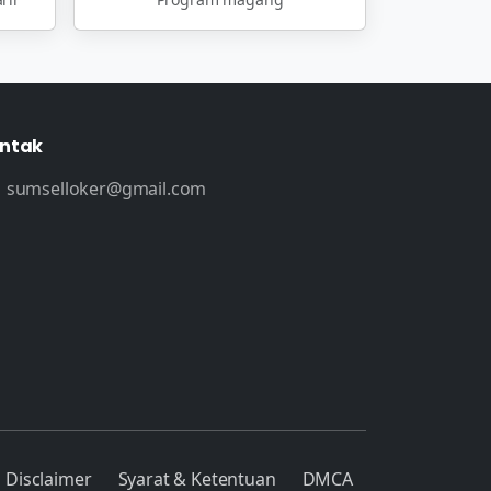
ntak
sumselloker@gmail.com
Disclaimer
Syarat & Ketentuan
DMCA