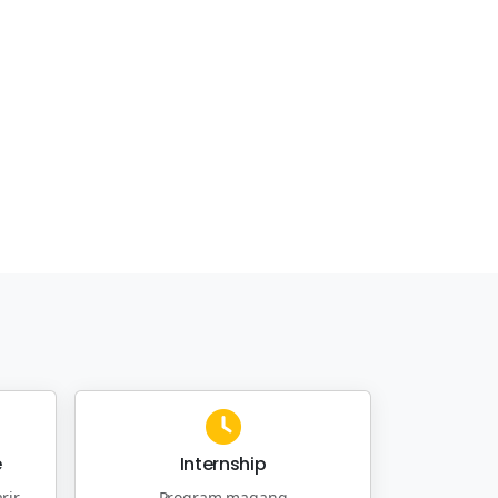
e
Internship
rir
Program magang