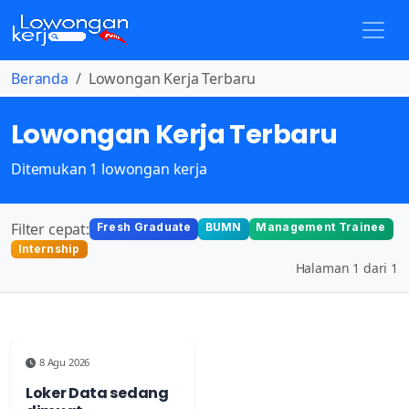
Beranda
Lowongan Kerja Terbaru
Lowongan Kerja Terbaru
Ditemukan 1 lowongan kerja
Filter cepat:
Fresh Graduate
BUMN
Management Trainee
Internship
Halaman 1 dari 1
8 Agu 2026
Loker Data sedang