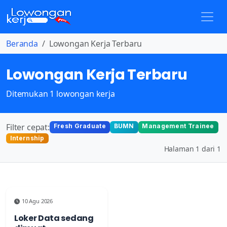
Beranda
Lowongan Kerja Terbaru
Lowongan Kerja Terbaru
Ditemukan 1 lowongan kerja
Filter cepat:
Fresh Graduate
BUMN
Management Trainee
Internship
Halaman 1 dari 1
10 Agu 2026
Loker Data sedang