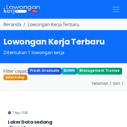
Beranda
Lowongan Kerja Terbaru
Lowongan Kerja Terbaru
Ditemukan 1 lowongan kerja
Filter cepat:
Fresh Graduate
BUMN
Management Trainee
Internship
Halaman 1 dari 1
7 Agu 2026
Loker Data sedang