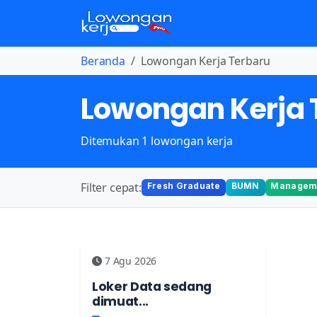
Beranda
Lowongan Kerja Terbaru
Lowongan Kerja 
Ditemukan 1 lowongan kerja
Filter cepat:
Fresh Graduate
BUMN
Manageme
7 Agu 2026
Loker Data sedang
dimuat...