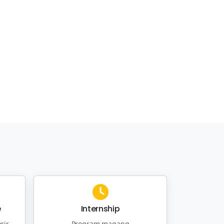
e
Internship
rir
Program magang