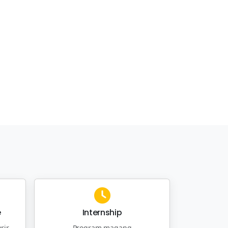
e
Internship
rir
Program magang