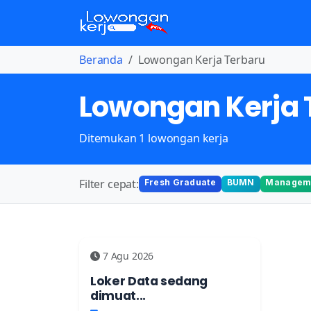
Beranda
Lowongan Kerja Terbaru
Lowongan Kerja 
Ditemukan 1 lowongan kerja
Filter cepat:
Fresh Graduate
BUMN
Manageme
7 Agu 2026
Loker Data sedang
dimuat...