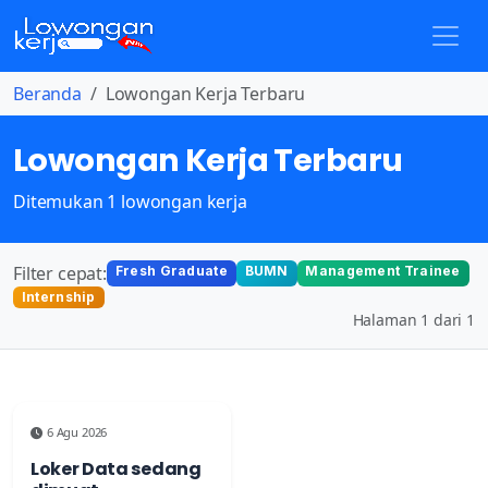
Beranda
Lowongan Kerja Terbaru
Lowongan Kerja Terbaru
Ditemukan 1 lowongan kerja
Filter cepat:
Fresh Graduate
BUMN
Management Trainee
Internship
Halaman 1 dari 1
6 Agu 2026
Loker Data sedang