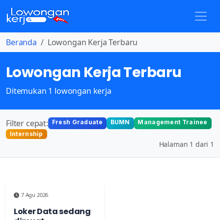
Beranda
Lowongan Kerja Terbaru
Lowongan Kerja Terbaru
Ditemukan 1 lowongan kerja
Filter cepat:
Fresh Graduate
BUMN
Management Trainee
Internship
Halaman 1 dari 1
7 Agu 2026
Loker Data sedang