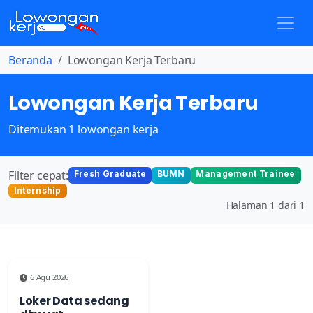
Beranda
Lowongan Kerja Terbaru
Lowongan Kerja Terbaru
Ditemukan 1 lowongan kerja
Filter cepat:
Fresh Graduate
BUMN
Management Trainee
Internship
Halaman 1 dari 1
6 Agu 2026
Loker Data sedang