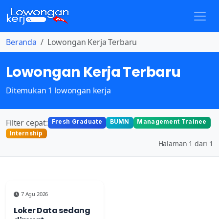
Beranda
Lowongan Kerja Terbaru
Lowongan Kerja Terbaru
Ditemukan 1 lowongan kerja
Filter cepat:
Fresh Graduate
BUMN
Management Trainee
Internship
Halaman 1 dari 1
7 Agu 2026
Loker Data sedang