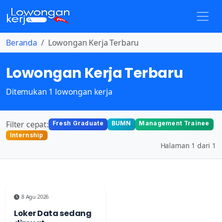
Beranda
Lowongan Kerja Terbaru
Lowongan Kerja Terbaru
Ditemukan 1 lowongan kerja
Filter cepat:
Fresh Graduate
BUMN
Management Trainee
Internship
Halaman 1 dari 1
8 Agu 2026
Loker Data sedang