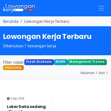
Beranda
Lowongan Kerja Terbaru
Lowongan Kerja Terbaru
Ditemukan 1 lowongan kerja
Filter cepat:
Fresh Graduate
BUMN
Management Trainee
Internship
Halaman 1 dari 1
6 Agu 2026
Loker Data sedang