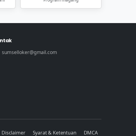
ntak
sumselloker@gmail.com
Disclaimer
Syarat & Ketentuan
DMCA