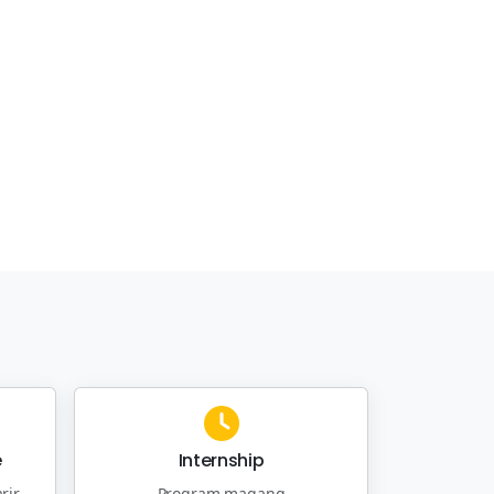
e
Internship
rir
Program magang