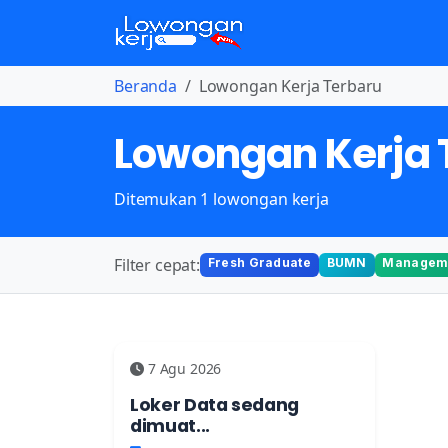
Beranda
Lowongan Kerja Terbaru
Lowongan Kerja 
Ditemukan 1 lowongan kerja
Filter cepat:
Fresh Graduate
BUMN
Manageme
7 Agu 2026
Loker Data sedang
dimuat...