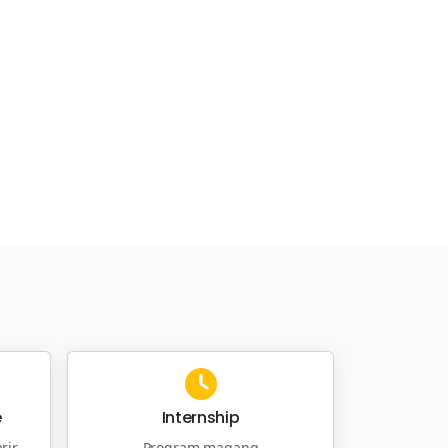
e
Internship
rir
Program magang