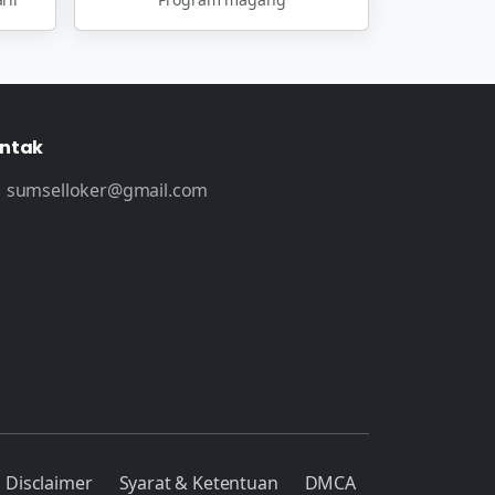
ntak
sumselloker@gmail.com
Disclaimer
Syarat & Ketentuan
DMCA