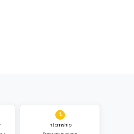
e
Internship
rir
Program magang