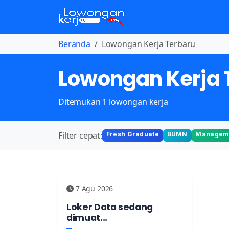
Beranda
Lowongan Kerja Terbaru
Lowongan Kerja 
Ditemukan 1 lowongan kerja
Filter cepat:
Fresh Graduate
BUMN
Manageme
7 Agu 2026
Loker Data sedang
dimuat...