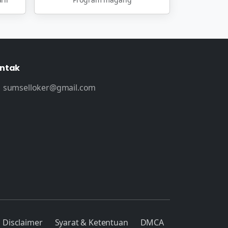
ntak
sumselloker@gmail.com
Disclaimer
Syarat & Ketentuan
DMCA