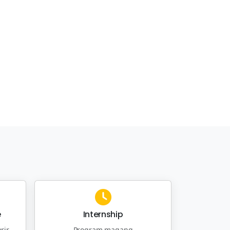
e
Internship
rir
Program magang